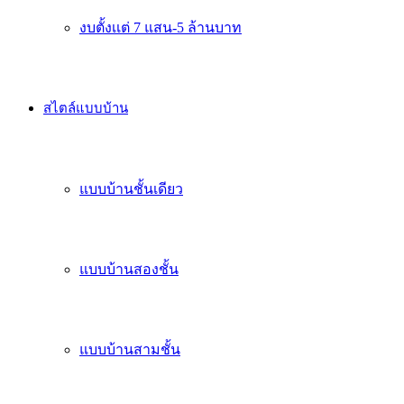
งบตั้งเเต่ 7 แสน-5 ล้านบาท
สไตล์แบบบ้าน
แบบบ้านชั้นเดียว
แบบบ้านสองชั้น
แบบบ้านสามชั้น