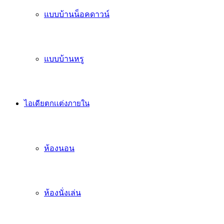
แบบบ้านน็อคดาวน์
แบบบ้านหรู
ไอเดียตกเเต่งภายใน
ห้องนอน
ห้องนั่งเล่น