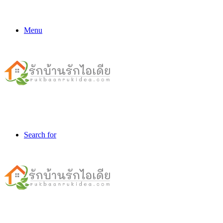
Menu
Search for