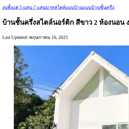
งบตั้งเเต่ 5 แสน-7 เเสนบาท
สไตล์แบบบ้าน
แบบบ้านชั้นครึ่ง
บ้านชั้นครึ่งสไตล์นอร์ติก สีขาว 2 ห้องนอน
Last Updated: พฤษภาคม 16, 2023