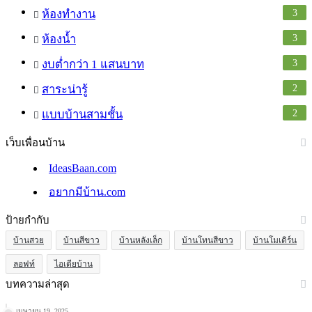
3
ห้องทำงาน
3
ห้องน้ำ
3
งบต่ำกว่า 1 แสนบาท
2
สาระน่ารู้
2
แบบบ้านสามชั้น
เว็บเพื่อนบ้าน
IdeasBaan.com
อยากมีบ้าน.com
ป้ายกำกับ
บ้านสวย
บ้านสีขาว
บ้านหลังเล็ก
บ้านโทนสีขาว
บ้านโมเดิร์น
ลอฟท์
ไอเดียบ้าน
บทความล่าสุด
เมษายน 19, 2025