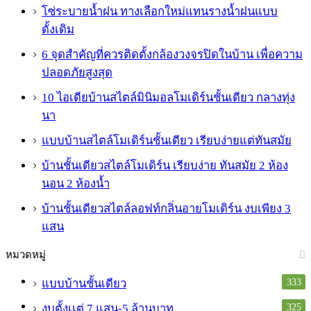
โซ่ระบายน้ำฝน ทางเลือกใหม่แทนรางน้ำฝนแบบ
ดั้งเดิม
6 จุดสำคัญที่ควรติดตั้งกล้องวงจรปิดในบ้าน เพื่อความ
ปลอดภัยสูงสุด
10 ไอเดียบ้านสไตล์มินิมอลโมเดิร์นชั้นเดียว กลางทุ่ง
นา
แบบบ้านสไตล์โมเดิร์นชั้นเดียว เรียบง่ายแต่ทันสมัย
บ้านชั้นเดียวสไตล์โมเดิร์น เรียบง่าย ทันสมัย 2 ห้อง
นอน 2 ห้องน้ำ
บ้านชั้นเดียวสไตล์ลอฟท์กลิ่นอายโมเดิร์น งบเพียง 3
แสน
หมวดหมู่
333
แบบบ้านชั้นเดียว
325
งบตั้งเเต่ 7 แสน-5 ล้านบาท