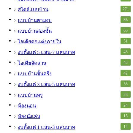
271
สไตล์แบบบ้าน
86
แบบบ้านตามงบ
65
แบบบ้านสองชั้น
51
ไอเดียตกเเต่งภายใน
45
งบตั้งเเต่ 5 แสน-7 เเสนบาท
43
ไอเดียจัดสวน
42
แบบบ้านชั้นครึ่ง
33
งบตั้งเเต่ 3 แสน-5 เเสนบาท
28
แบบบ้านหรู
24
ห้องนอน
15
ห้องนั่งเล่น
14
งบตั้งเเต่ 1 แสน-3 เเสนบาท