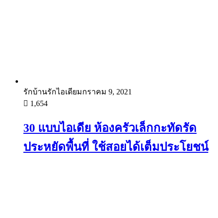
รักบ้านรักไอเดีย
มกราคม 9, 2021
1,654
30 แบบไอเดีย ห้องครัวเล็กกะทัดรัด
ประหยัดพื้นที่ ใช้สอยได้เต็มประโยชน์