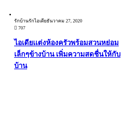
รักบ้านรักไอเดีย
ธันวาคม 27, 2020
707
ไอเดียเเต่งห้องครัวพร้อมสวนหย่อม
เล็กๆข้างบ้าน เพิ่มความสดชื่นให้กับ
บ้าน