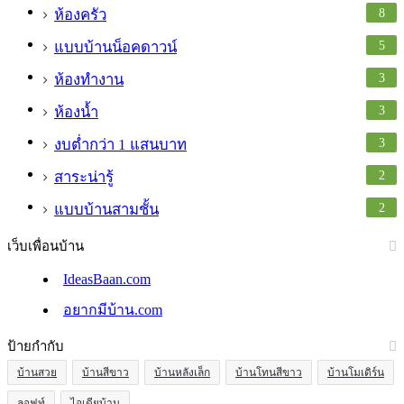
8
ห้องครัว
5
แบบบ้านน็อคดาวน์
3
ห้องทำงาน
3
ห้องน้ำ
3
งบต่ำกว่า 1 แสนบาท
2
สาระน่ารู้
2
แบบบ้านสามชั้น
เว็บเพื่อนบ้าน
IdeasBaan.com
อยากมีบ้าน.com
ป้ายกำกับ
บ้านสวย
บ้านสีขาว
บ้านหลังเล็ก
บ้านโทนสีขาว
บ้านโมเดิร์น
ลอฟท์
ไอเดียบ้าน