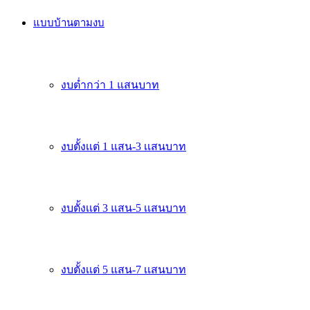
แบบบ้านตามงบ
งบต่ำกว่า 1 แสนบาท
งบตั้งเเต่ 1 แสน-3 เเสนบาท
งบตั้งเเต่ 3 แสน-5 เเสนบาท
งบตั้งเเต่ 5 แสน-7 เเสนบาท