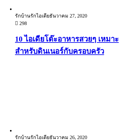
รักบ้านรักไอเดีย
ธันวาคม 27, 2020
298
10 ไอเดียโต๊ะอาหารสวยๆ เหมาะ
สำหรับดินเนอร์กับครอบครัว
รักบ้านรักไอเดีย
ธันวาคม 26, 2020