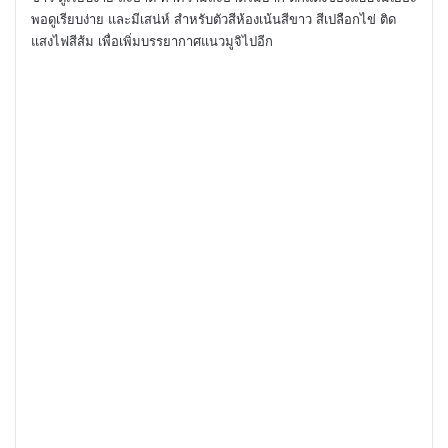
พอดูเรียบง่าย และมีเสน่ห์ สำหรับตัวสีห้องเน้นสีขาว สีเปลือกไข่ ติด
แสงไฟสีส้ม เพื่อเพิ่มบรรยากาศแนวมูจิไปอีก