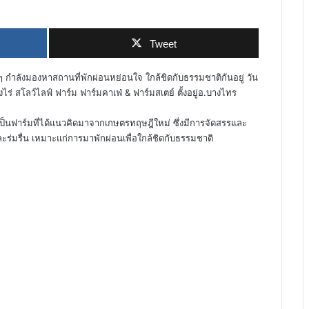
Tweet
อนๆ กำลังมองหาสถานที่พักผ่อนหย่อนใจ ใกล้ชิดกับธรรมชาติกันอยู่ วัน
ไร่ สโลว์ไลฟ์ ฟาร์ม ฟาร์มคาเฟ่ & ฟาร์มสเตย์ ตั้งอยู่อ.บางไทร
่ เป็นฟาร์มที่ได้แนวคิดมาจากเกษตรทฤษฎีใหม่ ซึ่งมีการจัดสรรและ
และร่มรื่น เหมาะแก่การมาพักผ่อนเพื่อใกล้ชิดกับธรรมชาติ