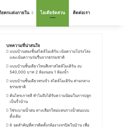
Search for
ดียตกเเต่งภายใน
ไอเดียจัดสวน
ติดต่อเรา
บทความที่น่าสนใจ
แบบบ้านสองชั้นสไตล์โมเดิร์น เน้นความโปร่งโล่ง
และเน้นความร่มรื่นจากธรรมชาติ
แบบบ้านชั้นเดียวโทนสีเทาสไตล์โมเดิร์น งบ
540,000 บาท 2 ห้องนอน 1 ห้องน้ำ
แบบบ้านชั้นเดียวทรงจั่ว สไตล์โมเดิร์น ท่ามกลาง
ธรรมชาติ
ต้นไทรเกาหลี ทำไมถึงได้รับความนิยมในการปลูก
เป็นรั้วบ้าน
โซ่ระบายน้ำฝน ทางเลือกใหม่แทนรางน้ำฝนแบบ
ดั้งเดิม
6 จุดสำคัญที่ควรติดตั้งกล้องวงจรปิดในบ้าน เพื่อ