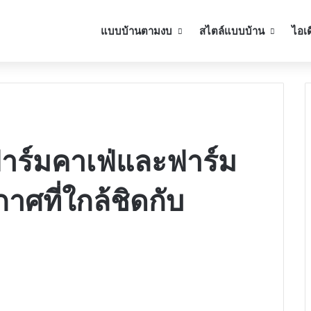
แบบบ้านตามงบ
สไตล์แบบบ้าน
ไอเ
ฟาร์มคาเฟ่และฟาร์ม
าศที่ใกล้ชิดกับ