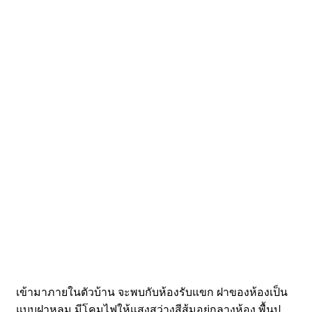
เข้ามาภายในตัวบ้าน จะพบกับห้องรับแขก ฝาของห้องเป็น
แบบฝาหลุม มีโคมไฟให้แสงสว่างสีส้มอยู่กลางห้อง พื้นปู