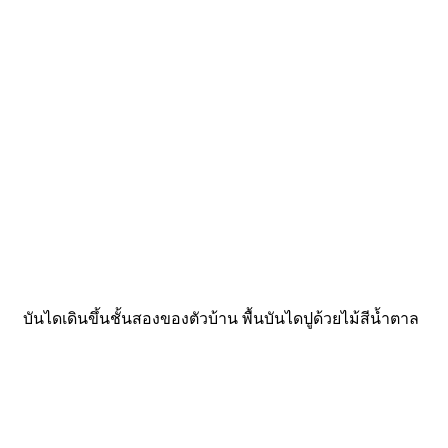
บันไดเดินขึ้นชั้นสองของตัวบ้าน พื้นบันไดปูด้วยไม้สีน้ำตาล