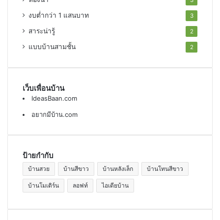
3
งบต่ำกว่า 1 แสนบาท
3
สาระน่ารู้
2
แบบบ้านสามชั้น
2
เว็บเพื่อนบ้าน
IdeasBaan.com
อยากมีบ้าน.com
ป้ายกำกับ
บ้านสวย
บ้านสีขาว
บ้านหลังเล็ก
บ้านโทนสีขาว
บ้านโมเดิร์น
ลอฟท์
ไอเดียบ้าน