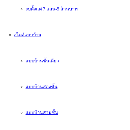
งบตั้งเเต่ 7 แสน-5 ล้านบาท
สไตล์แบบบ้าน
แบบบ้านชั้นเดียว
แบบบ้านสองชั้น
แบบบ้านสามชั้น