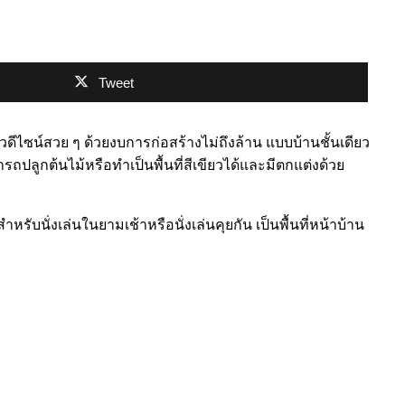
Tweet
ดีไซน์สวย ๆ ด้วยงบการก่อสร้างไม่ถึงล้าน แบบบ้านชั้นเดียว
ถปลูกต้นไม้หรือทำเป็นพื้นที่สีเขียวได้และมีตกแต่งด้วย
ำหรับนั่งเล่นในยามเช้าหรือนั่งเล่นคุยกัน เป็นพื้นที่หน้าบ้าน