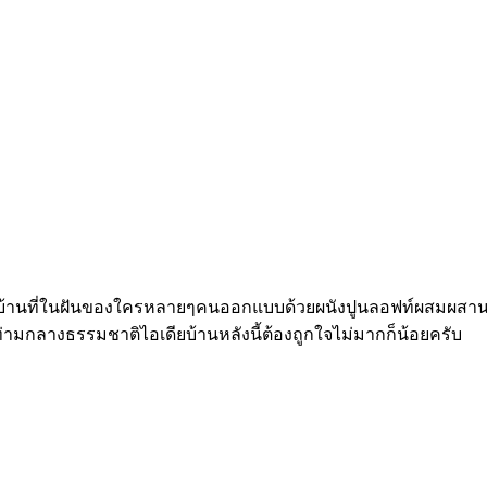
งน้ำบ้านที่ในฝันของใครหลายๆคนออกแบบด้วยผนังปูนลอฟท์ผสมผสาน
่ามกลางธรรมชาติไอเดียบ้านหลังนี้ต้องถูกใจไม่มากก็น้อยครับ